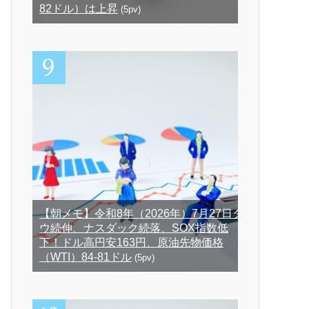
82ドル）は上昇
(5pv)
【朝メモ】令和8年（2026年）7月27日ダ
ウ続伸、ナスダック続落、SOX指数低
下！ドル高円安163円、原油先物価格
（WTI）84-81ドル
(5pv)