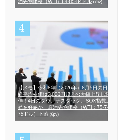
油先物価格（WTI）84-85-84ドル
(7pv)
【メモ】令和8年（2026年）8月5日の日
経平均株価は2,000円超えの大幅上昇し続
伸！4日のダウ、ナスダック、SOX指数上
昇を好感か、原油先物価格（WTI：75-74-
75ドル）下落
(6pv)