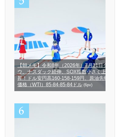
【朝メモ】令和8年（2026年）7月31日ダ
ウ、ナスダック続伸、SOX指数小さく上
昇！ドル安円高160-158-159円、原油先物
価格（WTI）85-84-85-84ドル
(6pv)