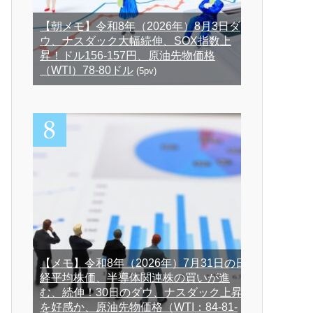
【朝メモ】令和8年（2026年）8月3日ダ
ウ、ナスダック大幅続伸、SOX指数上
昇！ドル156-157円、原油先物価格
（WTI）78-80ドル
(5pv)
【メモ】令和8年（2026年）7月31日の日
経平均株価、半導体関連株の買いが進
む、続伸！30日のダウ、ナスダック上昇
を好感か、原油先物価格（WTI：84-81-