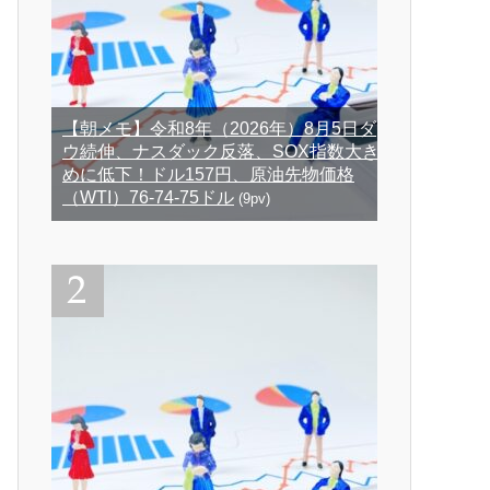
【朝メモ】令和8年（2026年）8月5日ダ
ウ続伸、ナスダック反落、SOX指数大き
めに低下！ドル157円、原油先物価格
（WTI）76-74-75ドル
(9pv)