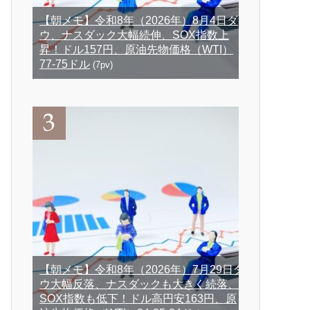
【朝メモ】令和8年（2026年）8月4日ダ
ウ、ナスダック大幅続伸、SOX指数上
昇！ドル157円、原油先物価格（WTI）
77-75ドル
(7pv)
【朝メモ】令和8年（2026年）7月29日ダ
ウ大幅反落、ナスダックも大きく続落、
SOX指数も低下！ドル高円安163円、原