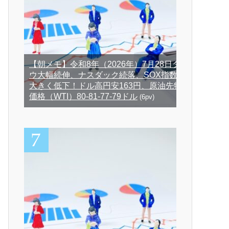
【朝メモ】令和8年（2026年）7月28日ダ
ウ大幅続伸、ナスダック続落、SOX指数
大きく低下！ドル高円安163円、原油先物
価格（WTI）80-81-77-79ドル
(6pv)