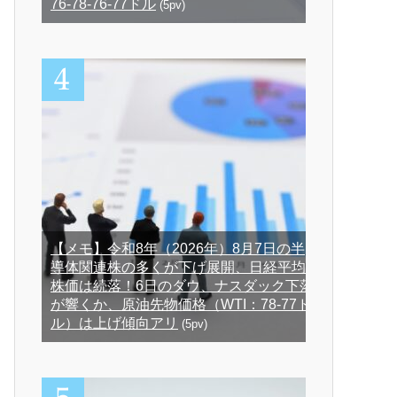
76-78-76-77ドル
(5pv)
【メモ】令和8年（2026年）8月7日の半
導体関連株の多くが下げ展開、日経平均
株価は続落！6日のダウ、ナスダック下落
が響くか、原油先物価格（WTI：78-77ド
ル）は上げ傾向アリ
(5pv)