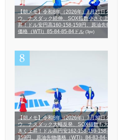
【朝メモ】令和8年（2026年）7月31日ダ
ウ、ナスダック続伸、SOX指数小さく上
昇！ドル安円高160-158-159円、原油先物
価格（WTI）85-84-85-84ドル
(3pv)
【朝メモ】令和8年（2026年）7月30日ダ
ウ、ナスダック大幅反発、SOX指数も大
きく上昇！ドル高円安162-158-159-158-
159円、原油先物価格（WTI）84-83-84-