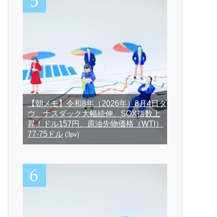
【朝メモ】令和8年（2026年）8月4日ダ
ウ、ナスダック大幅続伸、SOX指数上
昇！ドル157円、原油先物価格（WTI）
77-75ドル
(3pv)