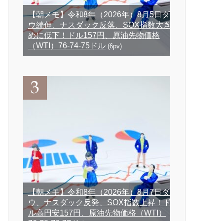
【朝メモ】令和8年（2026年）8月5日ダ
ウ続伸、ナスダック反落、SOX指数大き
めに低下！ドル157円、原油先物価格
（WTI）76-74-75ドル
(6pv)
【朝メモ】令和8年（2026年）8月7日ダ
ウ、ナスダック反発、SOX指数上昇！ド
ル高円安157円、原油先物価格（WTI）