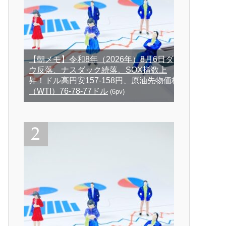
【朝メモ】令和8年（2026年）8月6日ダ
ウ反落、ナスダック続落、SOX指数上
昇！ドル高円安157-158円、原油先物価格
（WTI）76-78-77ドル
(6pv)