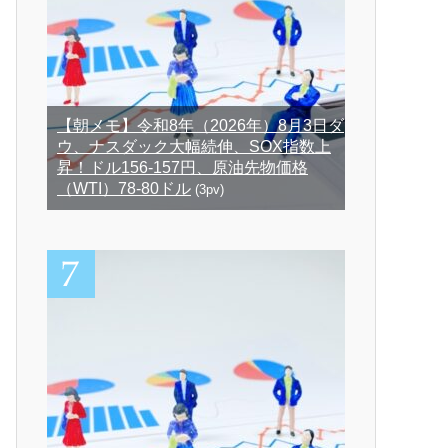
【朝メモ】令和8年（2026年）8月3日ダ
ウ、ナスダック大幅続伸、SOX指数上
昇！ドル156-157円、原油先物価格
（WTI）78-80ドル
(3pv)