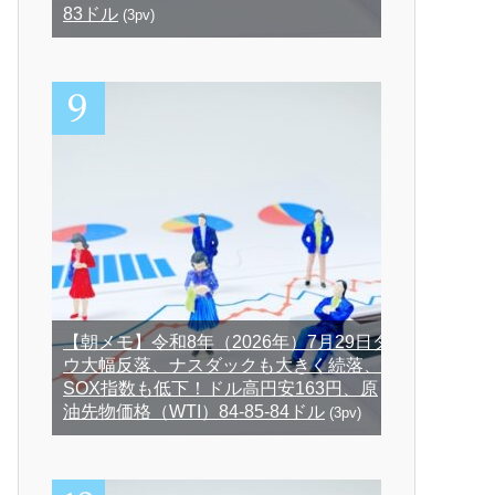
83ドル
(3pv)
【朝メモ】令和8年（2026年）7月29日ダ
ウ大幅反落、ナスダックも大きく続落、
SOX指数も低下！ドル高円安163円、原
油先物価格（WTI）84-85-84ドル
(3pv)