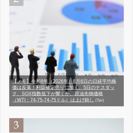
【メモ】令和8年（2026年）8月6日の日経平均株
価は反落！利益確定売りに加え、5日のナスダッ
ク、SOX指数低下が響くか、原油先物価格
（WTI：74-75-74-75ドル）は上げ鈍し
(7pv)