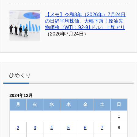
【メモ】令和8年（2026年）7月24日
の日経平均株価、大幅下落！原油先
物価格（WTI：92-91ドル）上昇アリ
（2026年7月24日）
ひめくり
2024年12月
月
火
水
木
金
土
日
1
2
3
4
5
6
7
8