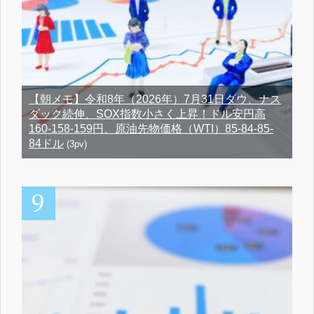
【朝メモ】令和8年（2026年）7月31日ダウ、ナス
ダック続伸、SOX指数小さく上昇！ドル安円高
160-158-159円、原油先物価格（WTI）85-84-85-
84ドル
(3pv)