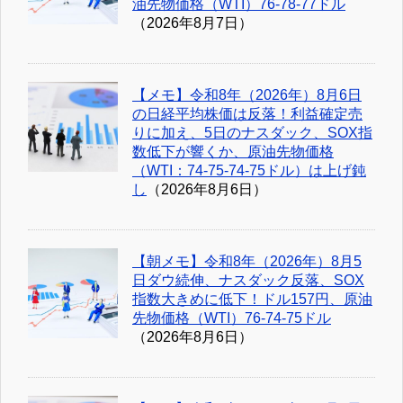
油先物価格（WTI）76-78-77ドル
（2026年8月7日）
【メモ】令和8年（2026年）8月6日
の日経平均株価は反落！利益確定売
りに加え、5日のナスダック、SOX指
数低下が響くか、原油先物価格
（WTI：74-75-74-75ドル）は上げ鈍
し
（2026年8月6日）
【朝メモ】令和8年（2026年）8月5
日ダウ続伸、ナスダック反落、SOX
指数大きめに低下！ドル157円、原油
先物価格（WTI）76-74-75ドル
（2026年8月6日）