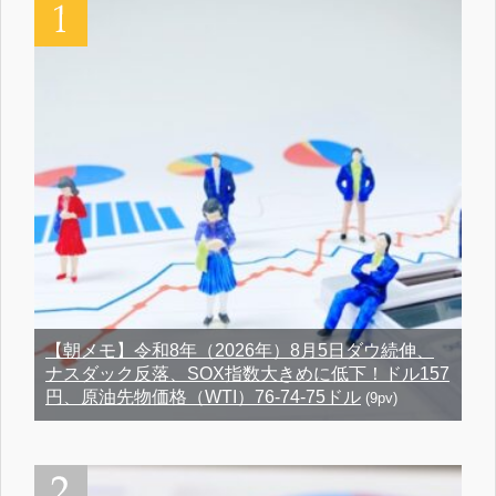
【朝メモ】令和8年（2026年）8月5日ダウ続伸、
ナスダック反落、SOX指数大きめに低下！ドル157
円、原油先物価格（WTI）76-74-75ドル
(9pv)