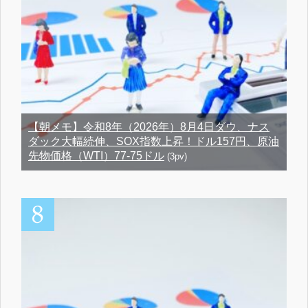
【朝メモ】令和8年（2026年）8月4日ダウ、ナス
ダック大幅続伸、SOX指数上昇！ドル157円、原油
先物価格（WTI）77-75ドル
(3pv)