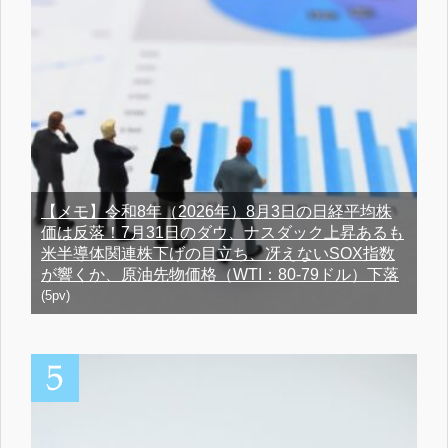
【メモ】令和8年（2026年）8月3日の日経平均株
価は反落！7月31日のダウ、ナスダック上昇あるも
米半導体関連株下げの目立ち、冴えないSOX指数
が響くか、原油先物価格（WTI：80-79ドル）下落
(5pv)