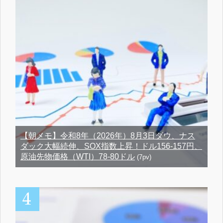
【朝メモ】令和8年（2026年）8月3日ダウ、ナス
ダック大幅続伸、SOX指数上昇！ドル156-157円、
原油先物価格（WTI）78-80ドル
(7pv)