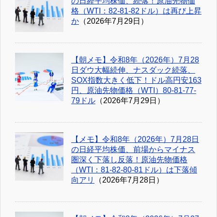
の日経平均株価、続落！原油先物価
格（WTI：82-81-82ドル）は再び上昇
か
（2026年7月29日）
【朝メモ】令和8年（2026年）7月28
日ダウ大幅続伸、ナスダック続落、
SOX指数大きく低下！ドル高円安163
円、原油先物価格（WTI）80-81-77-
79ドル
（2026年7月29日）
【メモ】令和8年（2026年）7月28日
の日経平均株価、前場からマイナス
圏深く下落し反落！原油先物価格
（WTI：81-82-80-81ドル）は下落傾
向アリ
（2026年7月28日）