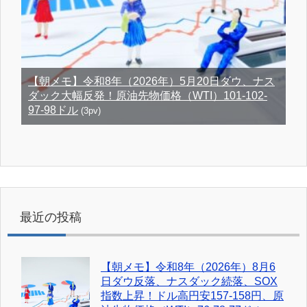
【朝メモ】令和8年（2026年）5月20日ダウ、ナス
ダック大幅反発！原油先物価格（WTI）101-102-
97-98ドル
(3pv)
最近の投稿
【朝メモ】令和8年（2026年）8月6
日ダウ反落、ナスダック続落、SOX
指数上昇！ドル高円安157-158円、原