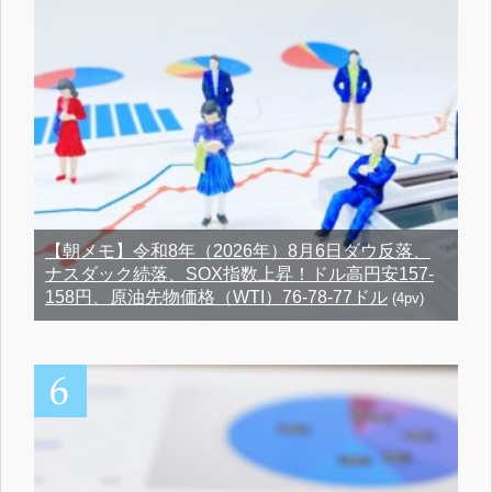
【朝メモ】令和8年（2026年）8月6日ダウ反落、
ナスダック続落、SOX指数上昇！ドル高円安157-
158円、原油先物価格（WTI）76-78-77ドル
(4pv)