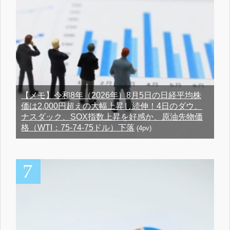
【メモ】令和8年（2026年）8月5日の日経平均株
価は2,000円超えの大幅上昇し続伸！4日のダウ、
ナスダック、SOX指数上昇を好感か、原油先物価
格（WTI：75-74-75ドル）下落
(4pv)