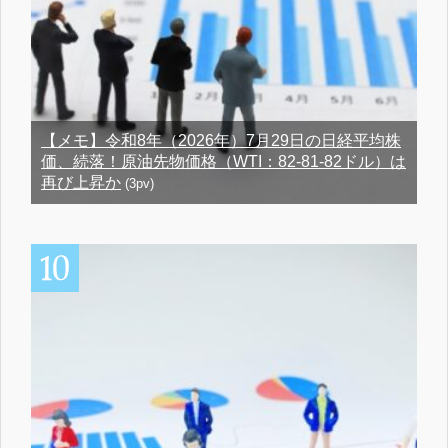
【メモ】令和8年（2026年）7月29日の日経平均株
価、続落！原油先物価格（WTI：82-81-82ドル）は
再び上昇か
(3pv)