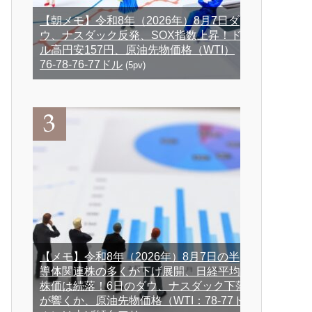
【朝メモ】令和8年（2026年）8月7日ダ
ウ、ナスダック反発、SOX指数上昇！ド
ル高円安157円、原油先物価格（WTI）
76-78-76-77ドル
(5pv)
【メモ】令和8年（2026年）8月7日の半
導体関連株の多くが下げ展開、日経平均
株価は続落！6日のダウ、ナスダック下落
が響くか、原油先物価格（WTI：78-77ド