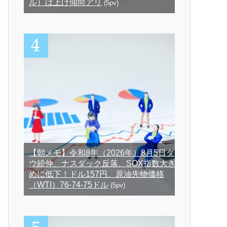
ル）は上げ傾向アリ
(5pv)
【朝メモ】令和8年（2026年）8月5日ダ
ウ続伸、ナスダック反落、SOX指数大き
めに低下！ドル157円、原油先物価格
（WTI）76-74-75ドル
(5pv)