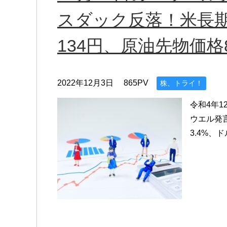
スダック反落！米長期
134円、原油先物価格
2022年12月3日
865PV
株、トライ！
令和4年1
ウエル発
3.4%、