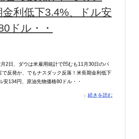
金利低下3.4%、ドル安
80ドル・・
2月2日、ダウは米雇用統計で凹むも11月30日のパ
言で反発か、でもナスダック反落！米長期金利低下
ドル安134円、原油先物価格80ドル・・
続きを読む