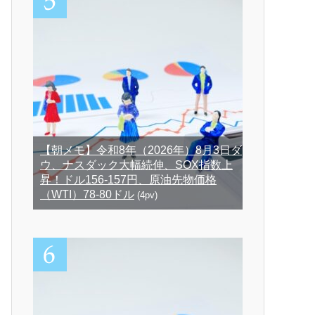
【朝メモ】令和8年（2026年）8月3日ダ
ウ、ナスダック大幅続伸、SOX指数上
昇！ドル156-157円、原油先物価格
（WTI）78-80ドル
(4pv)