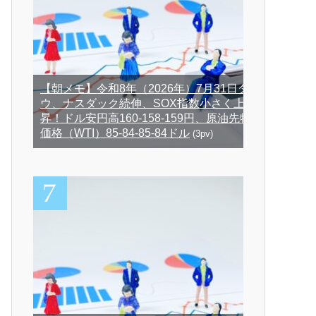
【朝メモ】令和8年（2026年）7月31日ダ
ウ、ナスダック続伸、SOX指数小さく上
昇！ドル安円高160-158-159円、原油先物
価格（WTI）85-84-85-84ドル
(3pv)