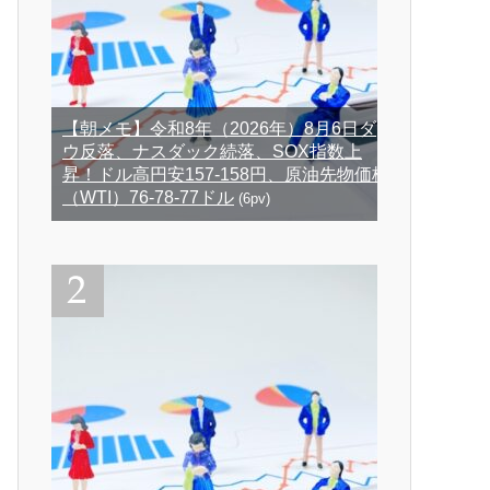
【朝メモ】令和8年（2026年）8月6日ダ
ウ反落、ナスダック続落、SOX指数上
昇！ドル高円安157-158円、原油先物価格
（WTI）76-78-77ドル
(6pv)