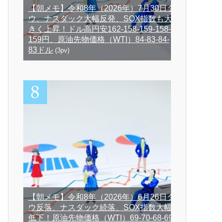
【朝メモ】令和8年（2026年）7月30日ダ
ウ、ナスダック大幅反発、SOX指数も大
きく上昇！ドル高円安162-158-159-158-
159円、原油先物価格（WTI）84-83-84-
83ドル
(3pv)
【朝メモ】令和8年（2026年）6月26日ダ
ウ反落、ナスダック続落、SOX指数大幅
低下！原油先物価格（WTI）69-70-68-69