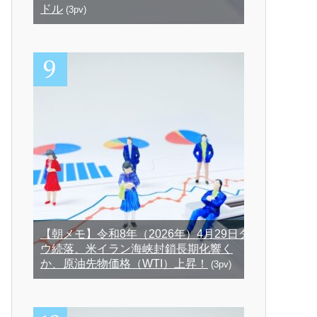
ドル
(3pv)
【朝メモ】令和8年（2026年）4月29日ダ
ウ続落、米イラン海峡封鎖長期化響く
か、原油先物価格（WTI）上昇！
(3pv)