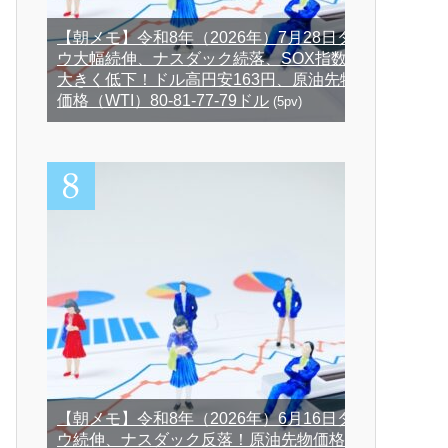
【朝メモ】令和8年（2026年）7月28日ダ
ウ大幅続伸、ナスダック続落、SOX指数
大きく低下！ドル高円安163円、原油先物
価格（WTI）80-81-77-79ドル
(5pv)
【朝メモ】令和8年（2026年）6月16日ダ
ウ続伸、ナスダック反落！原油先物価格