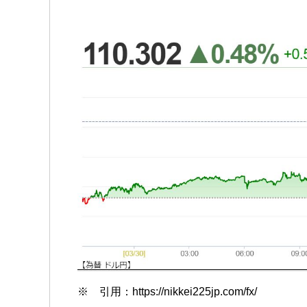
※ 引用：https://nikkei225jp.com/fx/