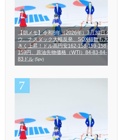
【朝メモ】令和8年（2026年）7月30日ダ
ウ、ナスダック大幅反発、SOX指数も大
きく上昇！ドル高円安162-158-159-158-
159円、原油先物価格（WTI）84-83-84-
83ドル
(5pv)