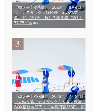
【朝メモ】令和8年（2026年）8月4日ダ
ウ、ナスダック大幅続伸、SOX指数上
昇！ドル157円、原油先物価格（WTI）
77-75ドル
(8pv)
【朝メモ】令和8年（2026年）7月29日ダ
ウ大幅反落、ナスダックも大きく続落、
SOX指数も低下！ドル高円安163円、原