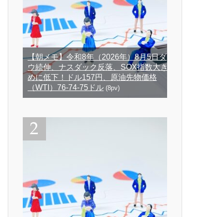
【朝メモ】令和8年（2026年）8月5日ダ
ウ続伸、ナスダック反落、SOX指数大き
めに低下！ドル157円、原油先物価格
（WTI）76-74-75ドル
(8pv)