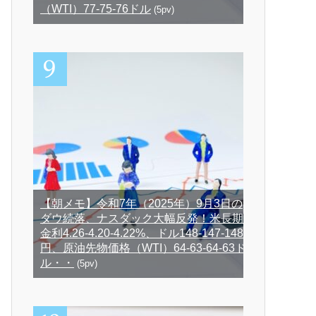
（WTI）77-75-76ドル
(5pv)
【朝メモ】令和7年（2025年）9月3日の
ダウ続落、ナスダック大幅反発！米長期
金利4.26-4.20-4.22%、ドル148-147-148
円、原油先物価格（WTI）64-63-64-63ド
ル・・
(5pv)