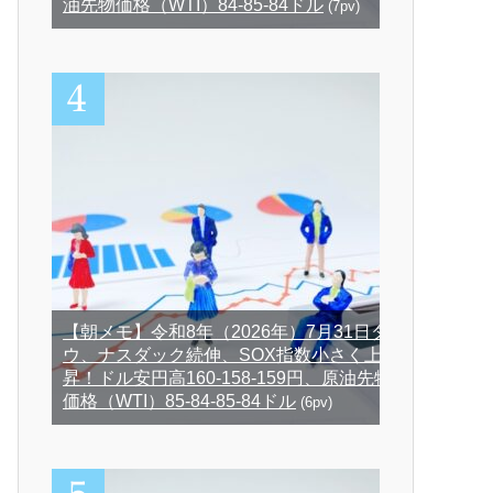
油先物価格（WTI）84-85-84ドル
(7pv)
【朝メモ】令和8年（2026年）7月31日ダ
ウ、ナスダック続伸、SOX指数小さく上
昇！ドル安円高160-158-159円、原油先物
価格（WTI）85-84-85-84ドル
(6pv)