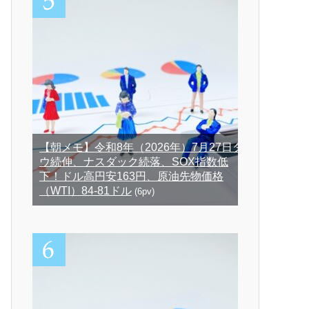
【朝メモ】令和8年（2026年）7月27日ダ
ウ続伸、ナスダック続落、SOX指数低
下！ドル高円安163円、原油先物価格
（WTI）84-81ドル
(6pv)