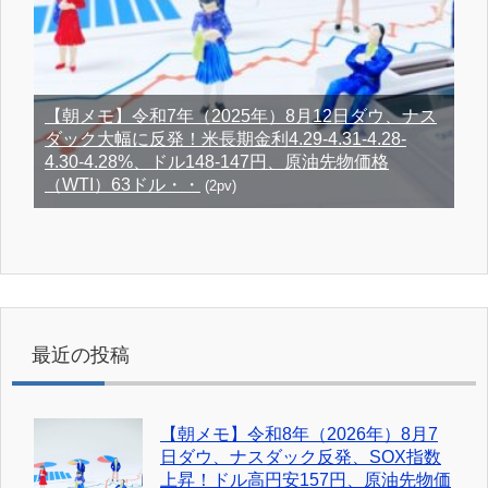
【朝メモ】令和7年（2025年）8月12日ダウ、ナス
ダック大幅に反発！米長期金利4.29-4.31-4.28-
4.30-4.28%、ドル148-147円、原油先物価格
（WTI）63ドル・・
(2pv)
最近の投稿
【朝メモ】令和8年（2026年）8月7
日ダウ、ナスダック反発、SOX指数
上昇！ドル高円安157円、原油先物価