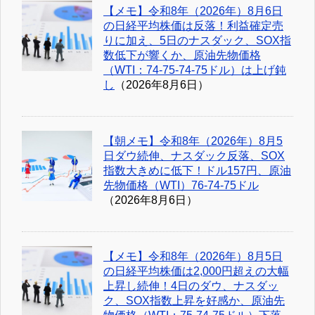
【メモ】令和8年（2026年）8月6日
の日経平均株価は反落！利益確定売
りに加え、5日のナスダック、SOX指
数低下が響くか、原油先物価格
（WTI：74-75-74-75ドル）は上げ鈍
し
（2026年8月6日）
【朝メモ】令和8年（2026年）8月5
日ダウ続伸、ナスダック反落、SOX
指数大きめに低下！ドル157円、原油
先物価格（WTI）76-74-75ドル
（2026年8月6日）
【メモ】令和8年（2026年）8月5日
の日経平均株価は2,000円超えの大幅
上昇し続伸！4日のダウ、ナスダッ
ク、SOX指数上昇を好感か、原油先