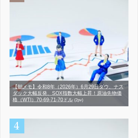
【朝メモ】令和8年（2026年）6月29日ダウ、ナス
ダック大幅反発、SOX指数大幅上昇！原油先物価
格（WTI）70-69-71-70ドル
(2pv)