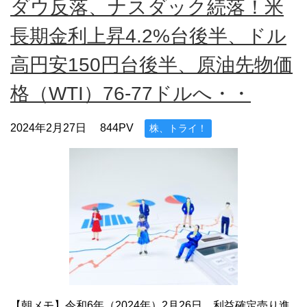
ダウ反落、ナスダック続落！米
長期金利上昇4.2%台後半、ドル
高円安150円台後半、原油先物価
格（WTI）76-77ドルへ・・
2024年2月27日
844PV
株、トライ！
【朝メモ】令和6年（2024年）2月26日、利益確定売り進