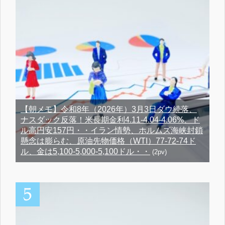
【朝メモ】令和8年（2026年）3月3日ダウ続落、
ナスダック反落！米長期金利4.11-4.04-4.06%、ド
ル高円安157円・・イラン情勢、ホルムズ海峡封鎖
懸念は膨らむ、原油先物価格（WTI）77-72-74ド
ル、金は5,100-5,000-5,100ドル・・
(2pv)