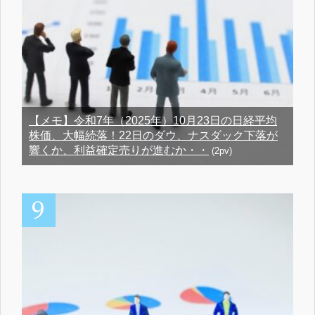
【メモ】令和7年（2025年）10月23日の日経平均
株価、大幅続落！22日のダウ、ナスダック下落が
響くか、利益確定売りが進むか・・
(2pv)