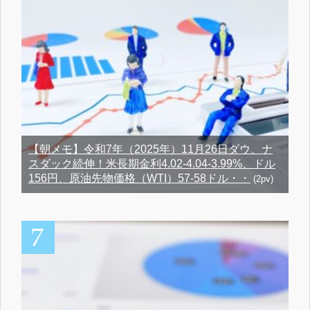
【朝メモ】令和7年（2025年）11月26日ダウ、ナ
スダック続伸！米長期金利4.02-4.04-3.99%、ドル
156円、原油先物価格（WTI）57-58ドル・・
(2pv)