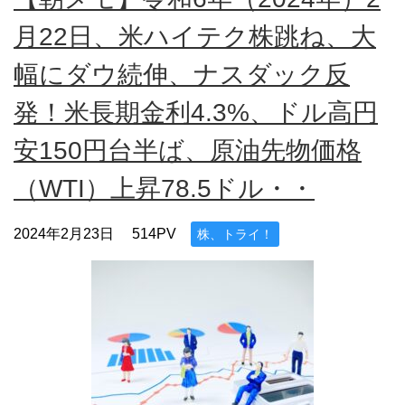
月22日、米ハイテク株跳ね、大
幅にダウ続伸、ナスダック反
発！米長期金利4.3%、ドル高円
安150円台半ば、原油先物価格
（WTI）上昇78.5ドル・・
2024年2月23日
514PV
株、トライ！