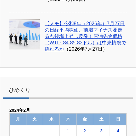
【メモ】令和8年（2026年）7月27日
の日経平均株価、前場マイナス圏走
るも後場上昇し反発！原油先物価格
（WTI：84-85-83ドル）は中東情勢で
揺れるか
（2026年7月27日）
ひめくり
2024年2月
月
火
水
木
金
土
日
1
2
3
4