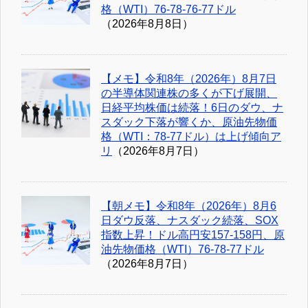
格（WTI）76-78-76-77ドル
（2026年8月8日）
【メモ】令和8年（2026年）8月7日
の半導体関連株の多くが下げ展開、
日経平均株価は続落！6日のダウ、ナ
スダック下落が響くか、原油先物価
格（WTI：78-77ドル）は上げ傾向ア
リ
（2026年8月7日）
【朝メモ】令和8年（2026年）8月6
日ダウ反落、ナスダック続落、SOX
指数上昇！ドル高円安157-158円、原
油先物価格（WTI）76-78-77ドル
（2026年8月7日）