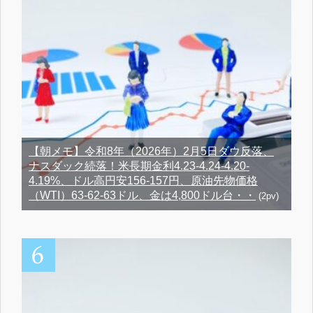
【朝メモ】令和8年（2026年）2月5日ダウ反落、
ナスダック続落！米長期金利4.23-4.24-4.20-
4.19%、ドル高円安156-157円、原油先物価格
（WTI）63-62-63ドル、金は4,800ドル台・・
(2pv)