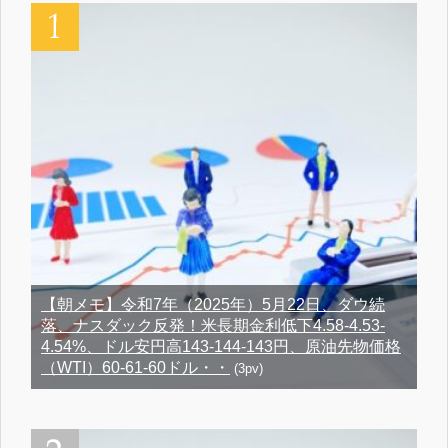
【朝メモ】令和7年（2025年）5月22日、ダウ続
落、ナスダック反発！米長期金利低下4.58-4.53-
4.54%、ドル安円高143-144-143円、原油先物価格
（WTI）60-61-60ドル・・
(3pv)