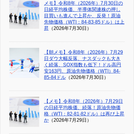
メモ】令和8年（2026年）7月30日の
日経平均株価、半導体関連株の押し
目買いも進んで上昇か、反発！原油
先物価格（WTI：84-83-85ドル）は上
昇
（2026年7月30日）
【朝メモ】令和8年（2026年）7月29
日ダウ大幅反落、ナスダックも大き
く続落、SOX指数も低下！ドル高円
安163円、原油先物価格（WTI）84-
85-84ドル
（2026年7月30日）
【メモ】令和8年（2026年）7月29日
の日経平均株価、続落！原油先物価
格（WTI：82-81-82ドル）は再び上昇
か
（2026年7月29日）