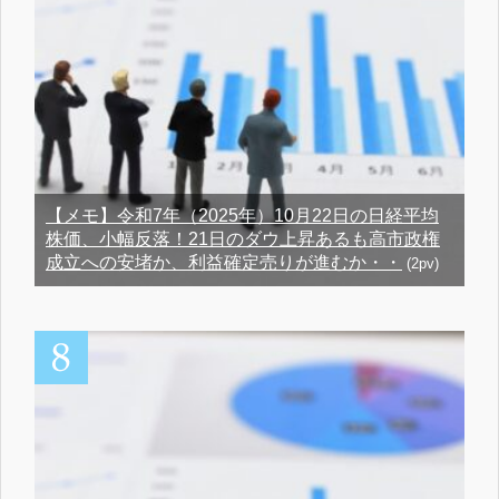
【メモ】令和7年（2025年）10月22日の日経平均
株価、小幅反落！21日のダウ上昇あるも高市政権
成立への安堵か、利益確定売りが進むか・・
(2pv)