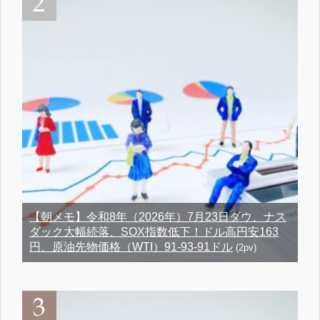
【朝メモ】令和8年（2026年）7月23日ダウ、ナス
ダック大幅続落、SOX指数低下！ドル高円安163
円、原油先物価格（WTI）91-93-91ドル
(2pv)