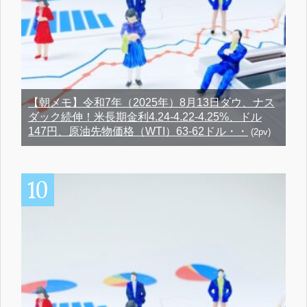
【朝メモ】令和7年（2025年）8月13日ダウ、ナス
ダック続伸！米長期金利4.24-4.22-4.25%、ドル
147円、原油先物価格（WTI）63-62ドル・・
(2pv)