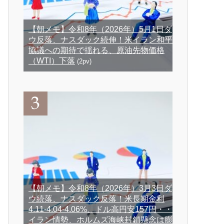
【朝メモ】令和8年（2026年）5月1日ダ
ウ反落、ナスダック続伸！米イラン和平
協議への期待で揺れる、原油先物価格
（WTI）下落
(2pv)
【朝メモ】令和8年（2026年）3月3日ダ
ウ続落、ナスダック反落！米長期金利
4.11-4.04-4.06%、ドル高円安157円・・
イラン情勢、ホルムズ海峡封鎖懸念は膨