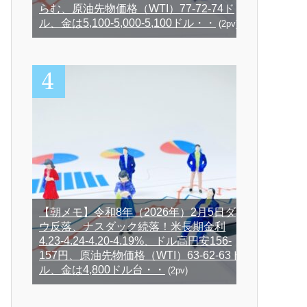
らむ、原油先物価格（WTI）77-72-74ド
ル、金は5,100-5,000-5,100ドル・・
(2pv)
【朝メモ】令和8年（2026年）2月5日ダ
ウ反落、ナスダック続落！米長期金利
4.23-4.24-4.20-4.19%、ドル高円安156-
157円、原油先物価格（WTI）63-62-63ド
ル、金は4,800ドル台・・
(2pv)