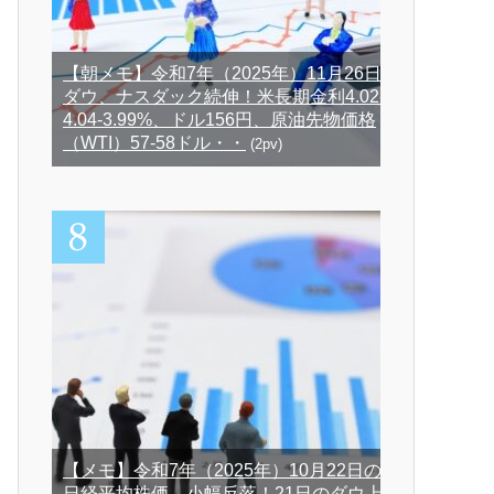
【朝メモ】令和7年（2025年）11月26日
ダウ、ナスダック続伸！米長期金利4.02-
4.04-3.99%、ドル156円、原油先物価格
（WTI）57-58ドル・・
(2pv)
【メモ】令和7年（2025年）10月22日の
日経平均株価、小幅反落！21日のダウ上