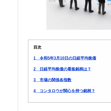
目次
1 令和5年3月10日の日経平均株価
2 日経平均株価の看板銘柄は？
3 市場の関係各指数
4 コンタロウが関心を持つ銘柄？