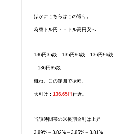
ほかにこちらはこの通り。
為替ドル円・・ドル高円安へ
136円35銭 – 135円90銭 – 136円96銭
– 136円65銭
概ね、この範囲で振幅。
大引け：
136.65円
付近。
当該時間帯の米長期金利は上昇
3.89% – 3.82% – 3.85% – 3.81%