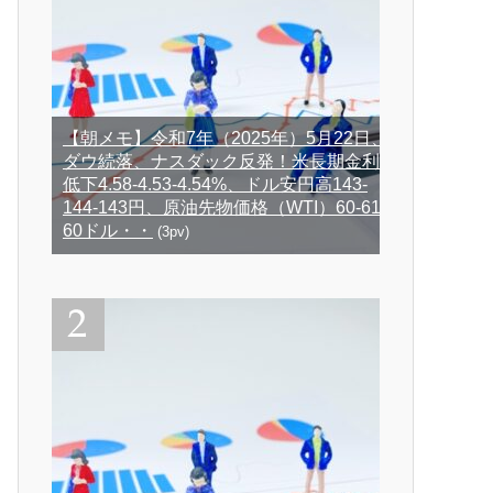
【朝メモ】令和7年（2025年）5月22日、
ダウ続落、ナスダック反発！米長期金利
低下4.58-4.53-4.54%、ドル安円高143-
144-143円、原油先物価格（WTI）60-61-
60ドル・・
(3pv)