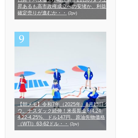
昇あるも高市政権成立への安堵か、利益
確定売りが進むか・・
(2pv)
【朝メモ】令和7年（2025年）8月13日ダ
ウ、ナスダック続伸！米長期金利4.24-
4.22-4.25%、ドル147円、原油先物価格
（WTI）63-62ドル・・
(2pv)