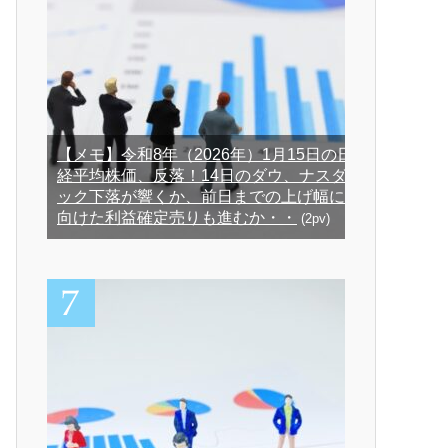
【メモ】令和8年（2026年）1月15日の日
経平均株価、反落！14日のダウ、ナスダ
ック下落が響くか、前日までの上げ幅に
向けた利益確定売りも進むか・・
(2pv)