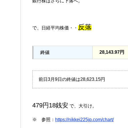
銀行株はさらに下落へ。
反落
で、日経平均株価・・
28,143.97円
終値
前日3月9日の終値は28,623.15円
479円18銭安
で、大引け。
※ 参照：
https://nikkei225jp.com/chart/