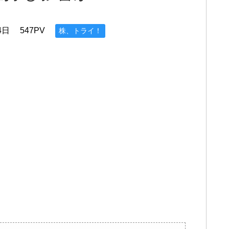
4日
547PV
株、トライ！