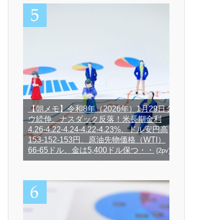
【朝メモ】令和8年（2026年）1月29日ダ
ウ続伸、ナスダック反落！米長期金利
4.26-4.22-4.24-4.22-4.23%、ドル安円高
153-152-153円、原油先物価格（WTI）
66-65ドル、金は5,400ドル保つ・・
(2pv)