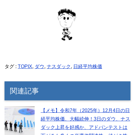
タグ :
TOPIX
,
ダウ
,
ナスダック
,
日経平均株価
関連記事
【メモ】令和7年（2025年）12月4日の日
経平均株価、大幅続伸！3日のダウ、ナス
ダック上昇を好感か、アドバンテストは