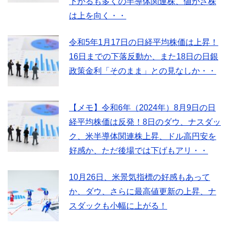
下がるも多くの半導体関連株、値がさ株
は上を向く・・
令和5年1月17日の日経平均株価は上昇！
16日までの下落反動か、また18日の日銀
政策金利「そのまま」との見なしか・・
【メモ】令和6年（2024年）8月9日の日
経平均株価は反発！8日のダウ、ナスダッ
ク、米半導体関連株上昇、ドル高円安を
好感か、ただ後場では下げもアリ・・
10月26日、米景気指標の好感もあって
か、ダウ、さらに最高値更新の上昇、ナ
スダックも小幅に上がる！