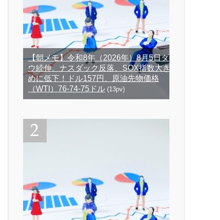
【朝メモ】令和8年（2026年）8月5日ダ
ウ続伸、ナスダック反落、SOX指数大き
めに低下！ドル157円、原油先物価格
（WTI）76-74-75ドル
(13pv)