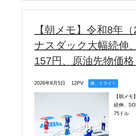
【朝メモ】令和8年（2
ナスダック大幅続伸、
157円、原油先物価格（
2026年8月5日
12PV
株、トライ！
【朝メモ】
続伸、SO
75ドル