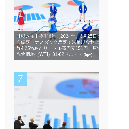
【朝メモ】令和6年（2024年）3月25日ダ
ウ続落、ナスダック反落！米長期金利上
昇4.25%あたり、ドル高円安151円、原油
先物価格（WTI）81-82ドル・・
(5pv)