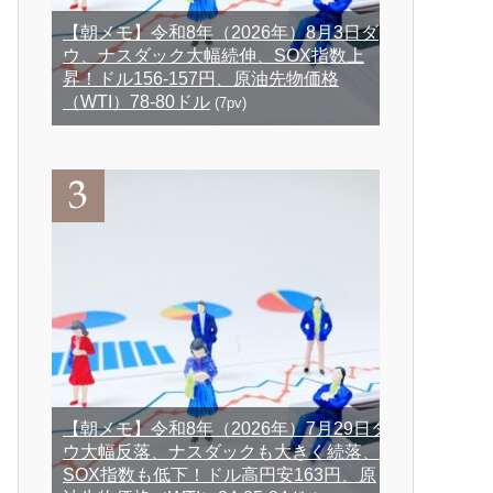
【朝メモ】令和8年（2026年）8月3日ダ
ウ、ナスダック大幅続伸、SOX指数上
昇！ドル156-157円、原油先物価格
（WTI）78-80ドル
(7pv)
【朝メモ】令和8年（2026年）7月29日ダ
ウ大幅反落、ナスダックも大きく続落、
SOX指数も低下！ドル高円安163円、原