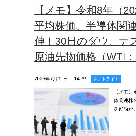
【メモ】令和8年（20
平均株価、半導体関
伸！30日のダウ、ナ
原油先物価格（WTI：8
2026年7月31日
14PV
株、トライ！
【メモ】令
体関連株
を好感か、