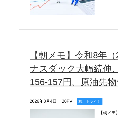
【朝メモ】令和8年（2
ナスダック大幅続伸、
156-157円、原油先物
2026年8月4日
20PV
株、トライ！
【朝メモ】