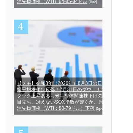
油先物価格（WTI）84-85-84ドル
(6pv)
【メモ】令和8年（2026年）8月3日の日
経平均株価は反落！7月31日のダウ、ナス
ダック上昇あるも米半導体関連株下げの
目立ち、冴えないSOX指数が響くか、原
油先物価格（WTI：80-79ドル）下落
(5pv)