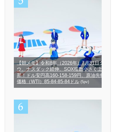
【朝メモ】令和8年（2026年）7月31日ダ
ウ、ナスダック続伸、SOX指数小さく上
昇！ドル安円高160-158-159円、原油先物
価格（WTI）85-84-85-84ドル
(5pv)