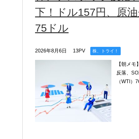
下！ドル157円、原油先
75ドル
2026年8月6日
13PV
株、トライ！
【朝メモ】
反落、S
（WTI）7