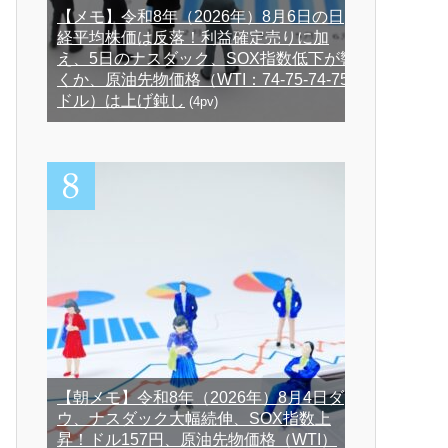
【メモ】令和8年（2026年）8月6日の日
経平均株価は反落！利益確定売りに加
え、5日のナスダック、SOX指数低下が響
くか、原油先物価格（WTI：74-75-74-75
ドル）は上げ鈍し
(4pv)
【朝メモ】令和8年（2026年）8月4日ダ
ウ、ナスダック大幅続伸、SOX指数上
昇！ドル157円、原油先物価格（WTI）