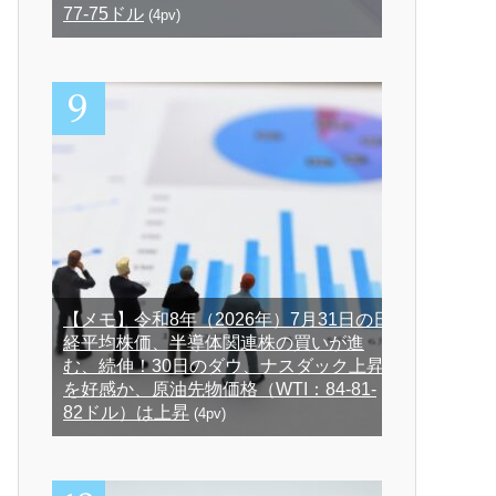
77-75ドル
(4pv)
【メモ】令和8年（2026年）7月31日の日
経平均株価、半導体関連株の買いが進
む、続伸！30日のダウ、ナスダック上昇
を好感か、原油先物価格（WTI：84-81-
82ドル）は上昇
(4pv)