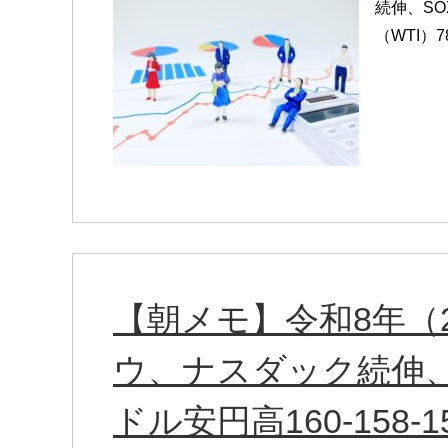
続伸、SO
（WTI）7
【朝メモ】令和8年（2
ウ、ナスダック続伸、
ドル安円高160-158