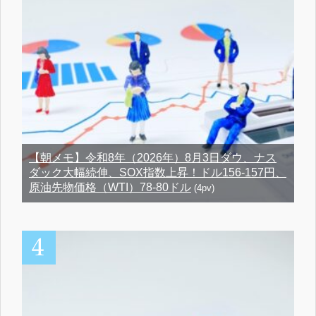
【朝メモ】令和8年（2026年）8月3日ダウ、ナス
ダック大幅続伸、SOX指数上昇！ドル156-157円、
原油先物価格（WTI）78-80ドル
(4pv)