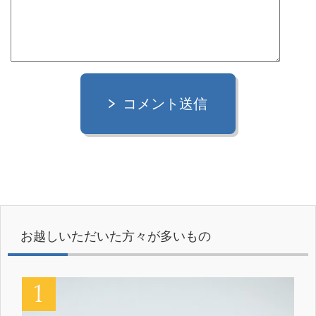
コメント送信
お越しいただいた方々が多いもの