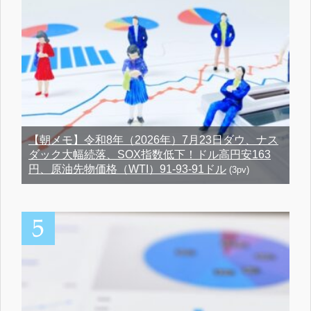
【朝メモ】令和8年（2026年）7月23日ダウ、ナス
ダック大幅続落、SOX指数低下！ドル高円安163
円、原油先物価格（WTI）91-93-91ドル
(3pv)