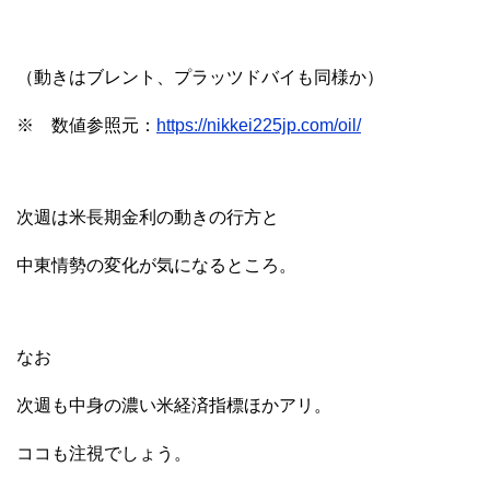
（動きはブレント、プラッツドバイも同様か）
※ 数値参照元：
https://nikkei225jp.com/oil/
次週は米長期金利の動きの行方と
中東情勢の変化が気になるところ。
なお
次週も中身の濃い米経済指標ほかアリ。
ココも注視でしょう。