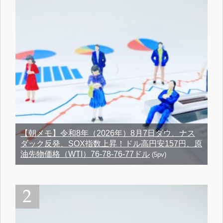
【朝メモ】令和8年（2026年）8月7日ダウ、ナス
ダック反発、SOX指数上昇！ドル高円安157円、原
油先物価格（WTI）76-78-76-77ドル
(5pv)