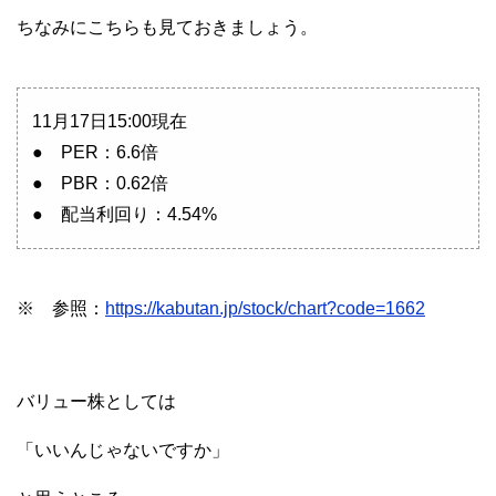
ちなみにこちらも見ておきましょう。
11月17日15:00現在
● PER：6.6倍
● PBR：0.62倍
● 配当利回り：4.54%
※ 参照：
https://kabutan.jp/stock/chart?code=1662
バリュー株としては
「いいんじゃないですか」